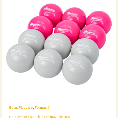
,
Bolas Plyocare
Formación
Por
Clemens Cichocki
/
7 de mayo de 2026