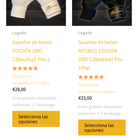
Legado
Legado
Guantes de bateo
Guantes de bateo
EDICIÓN ORO
NEGROS EDICIÓN
C2Baseball Pro-2
ORO C2Baseball Pro-
2 Piel
Valorado
Ungeprüfte
con
Gesamtbewertungen
4.80
Valorado
Ungeprüfte
sobre 5
con
€
28,00
Gesamtbewertungen
5.00
sobre 5
€
33,00
Envío gratuito disponible
Lieferzeit:
2-7 Werktage
Envío gratuito disponible
Este
Lieferzeit:
2-7 Werktage
Selecciona las
producto
Este
opciones
Selecciona las
tiene
prod
opciones