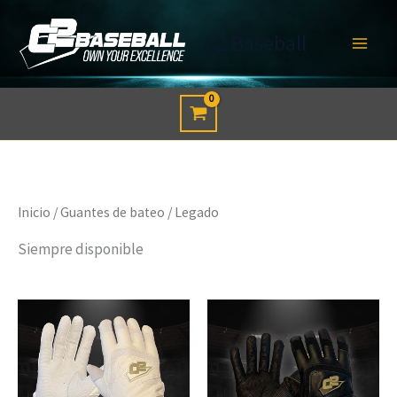
Ir
al
C2 Baseball
contenido
Inicio
/
Guantes de bateo
/ Legado
Siempre disponible