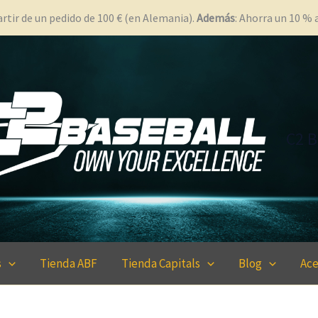
rtir de un pedido de 100 € (en Alemania).
Además
: Ahorra un 10 %
C2 B
s
Tienda ABF
Tienda Capitals
Blog
Ace