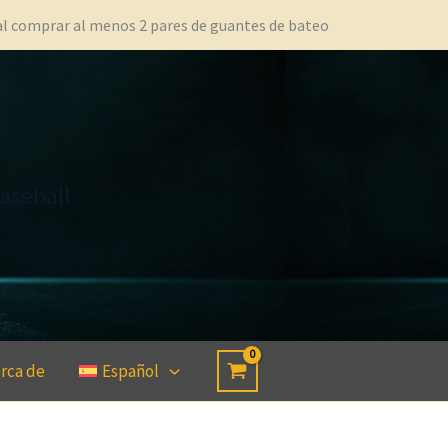
 al comprar al menos 2 pares de guantes de bateo
aseball
rca de
Español