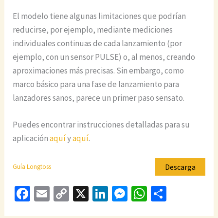
El modelo tiene algunas limitaciones que podrían
reducirse, por ejemplo, mediante mediciones
individuales continuas de cada lanzamiento (por
ejemplo, con un sensor PULSE) o, al menos, creando
aproximaciones más precisas. Sin embargo, como
marco básico para una fase de lanzamiento para
lanzadores sanos, parece un primer paso sensato.
Puedes encontrar instrucciones detalladas para su
aplicación
aquí
y
aquí
.
Descarga
Guía Longtoss
Fa
E
C
X
Li
M
W
C
ce
m
o
n
es
h
o