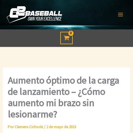
Ir
al
C2 Baseball
contenido
Aumento óptimo de la carga
de lanzamiento – ¿Cómo
aumento mi brazo sin
lesionarme?
Por
Clemens Cichocki
/
2 de mayo de 2023