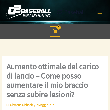
Vai
al
C2 Baseball
contenuto
Aumento ottimale del carico
di lancio – Come posso
aumentare il mio braccio
senza subire lesioni?
Di
Clemens Cichocki
/
2 Maggio 2023