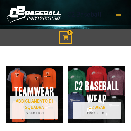
Vai
al
C2 Baseball
contenuto
ABBIGLIAMENTO DI
SQUADRA
C2 WEAR
PRODOTTO 1
PRODOTTO 3