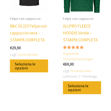
opzioni
nella
nella
pagin
pagina
del
Felpe con cappuccio
Felpe con cappuccio
del
prod
B&C ID.223 Felpa con
ALLPRO FLEECE
prodotto
cappuccio nera –
HOODIE Verde –
STAMPA COMPLETA
STAMPA COMPLETA
€
29,90
Valutato
Ungeprüfte
zzgl.
Versandkosten
5.00
Gesamtbewertungen
su 5
Questo
Seleziona le
€
69,90
prodotto
opzioni
zzgl.
Versandkosten
è
Lieferzeit:
2-7 Werktage
disponibile
Ques
Seleziona le
in
prod
opzioni
diverse
è
varianti.
dispo
Puoi
in