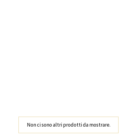
ESAURITO
Pullover Clubhouse
nero
Non ci sono altri prodotti da mostrare.