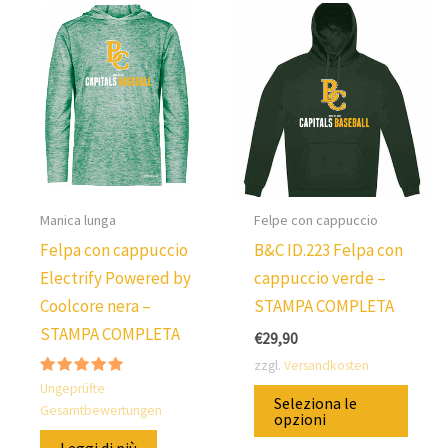
scegliere
diver
le
varian
opzioni
Puoi
nella
scegl
pagina
le
del
opzio
prodotto
nella
pagin
Manica lunga
Felpe con cappuccio
del
Felpa con cappuccio
B&C ID.223 Felpa con
prod
Electrify Powered by
cappuccio verde –
Coolcore nera –
STAMPA COMPLETA
STAMPA COMPLETA
€
29,90
zzgl.
Versandkosten
Valutato
Ques
Ungeprüfte
5.00
Seleziona le
Gesamtbewertungen
su 5
prod
opzioni
è