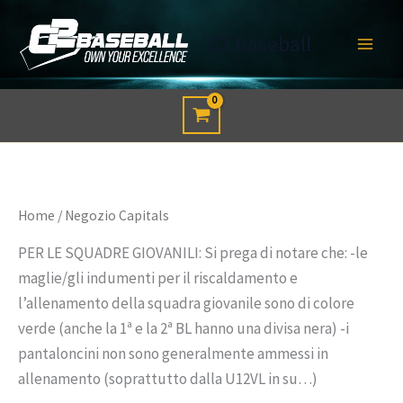
Vai
al
C2 Baseball
contenuto
Home
/ Negozio Capitals
PER LE SQUADRE GIOVANILI: Si prega di notare che: -le
maglie/gli indumenti per il riscaldamento e
l’allenamento della squadra giovanile sono di colore
verde (anche la 1ª e la 2ª BL hanno una divisa nera) -i
pantaloncini non sono generalmente ammessi in
allenamento (soprattutto dalla U12VL in su…)