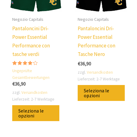
Negozio Capitals
Negozio Capitals
Pantaloncini Dri-
Pantaloncini Dri-
Power Essential
Power Essential
Performance con
Performance con
tasche verdi
Tasche Nero
€
36,90
Valutato
Ungeprüfte
zzgl.
Versandkosten
4.00
Gesamtbewertungen
su 5
Lieferzeit:
2-7 Werktage
€
36,90
Ques
Seleziona le
zzgl.
Versandkosten
prod
opzioni
Lieferzeit:
2-7 Werktage
è
Questo
Seleziona le
dispo
prodotto
opzioni
in
è
diver
disponibile