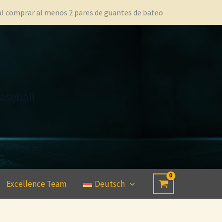
 al comprar al menos 2 pares de guantes de bateo
aseball
Excellence Team
Deutsch