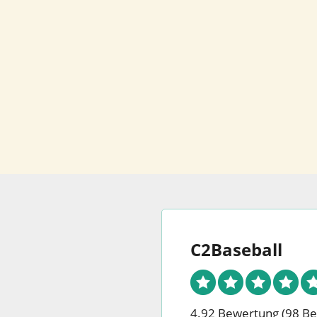
C2Baseball
4.92 Bewertung
(98 B