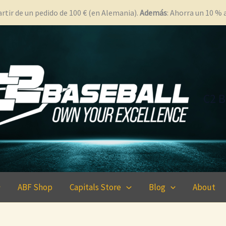
rtir de un pedido de 100 € (en Alemania).
Además
: Ahorra un 10 %
C2 B
ABF Shop
Capitals Store
Blog
About