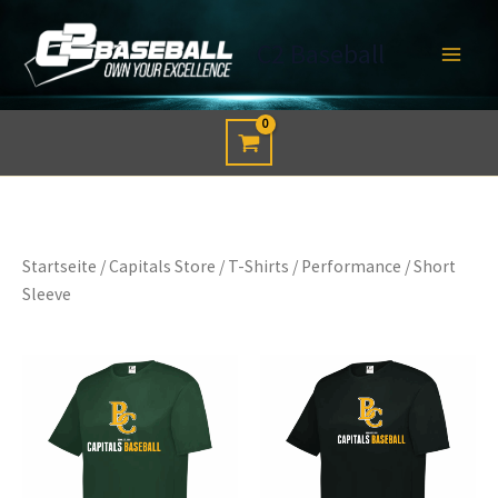
Zum
Inhalt
C2 Baseball
springen
Startseite
/
Capitals Store
/
T-Shirts
/
Performance
/ Short
Sleeve