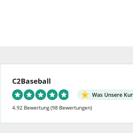
o
Li
n
ge
p
k
n
r
p
k
C2Baseball
Was Unsere Ku
4.92 Bewertung
(98 Bewertungen)