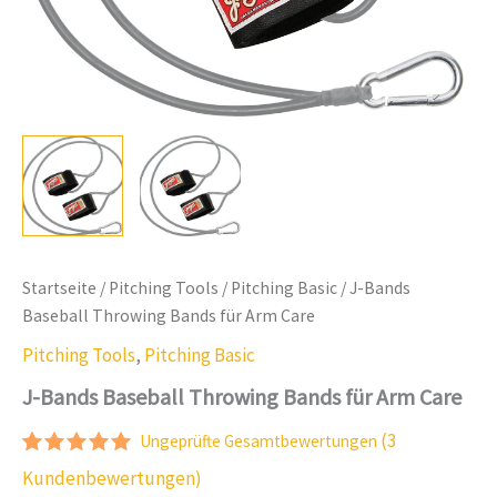
Startseite
/
Pitching Tools
/
Pitching Basic
/ J-Bands
Baseball Throwing Bands für Arm Care
Pitching Tools
,
Pitching Basic
J-Bands Baseball Throwing Bands für Arm Care
(
3
Ungeprüfte Gesamtbewertungen
Bewertet
3
Kundenbewertungen)
mit
5.00