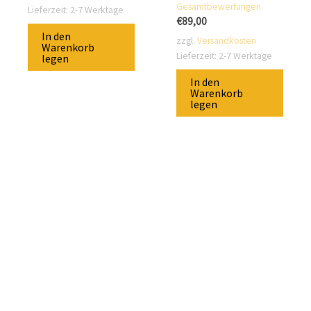
Gesamtbewertungen
von 5
Lieferzeit:
2-7 Werktage
€
89,00
In den
zzgl.
Versandkosten
Warenkorb
Lieferzeit:
2-7 Werktage
legen
In den
Warenkorb
legen