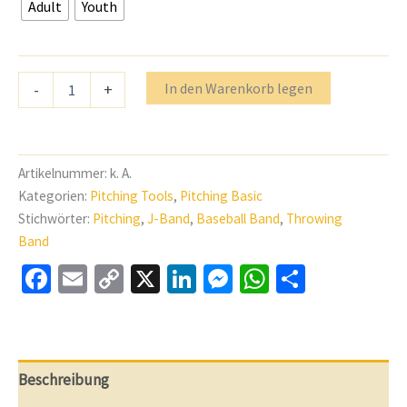
Adult
Youth
J-
In den Warenkorb legen
-
+
Bands
Baseball
Throwing
Bands
für
Artikelnummer:
k. A.
Arm
Kategorien:
Pitching Tools
,
Pitching Basic
Care
Stichwörter:
Pitching
,
J-Band
,
Baseball Band
,
Throwing
Stückzahl
Band
Facebook
Email
Copy
X
LinkedIn
Messenger
WhatsApp
Teilen
Link
Beschreibung