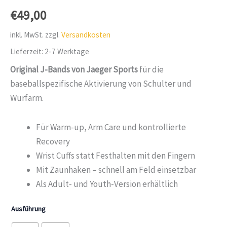
von 5,
€
49,00
basierend
auf
Kundenbewertungen
inkl. MwSt.
zzgl.
Versandkosten
Lieferzeit:
2-7 Werktage
Original J-Bands von Jaeger Sports
für die
baseballspezifische Aktivierung von Schulter und
Wurfarm.
Für Warm-up, Arm Care und kontrollierte
Recovery
Wrist Cuffs statt Festhalten mit den Fingern
Mit Zaunhaken – schnell am Feld einsetzbar
Als Adult- und Youth-Version erhältlich
Ausführung