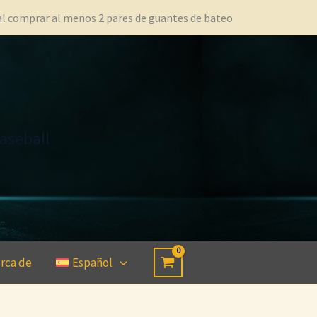
 al comprar al menos 2 pares de guantes de bateo
aseball
rca de
Español