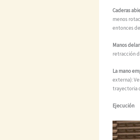
Caderas abie
menos rotaci
entonces de
Manos delan
retracción d
La mano empi
externa): Ve
trayectoria 
Ejecución