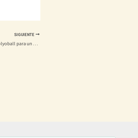
SIGUIENTE
Rutina gratuita de plyoball para un entrenamiento eficaz del lanzamiento