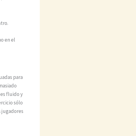
tro.
o en el
cuadas para
emasiado
es fluido y
rcicio sólo
s jugadores