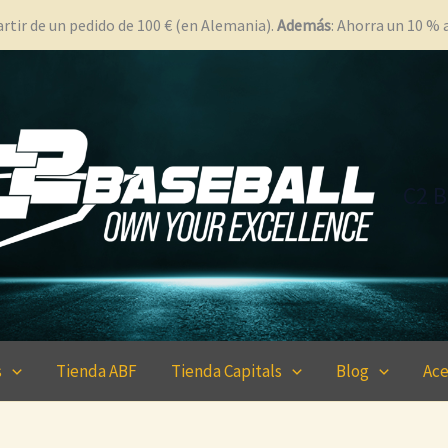
rtir de un pedido de 100 € (en Alemania).
Además
: Ahorra un 10 %
C2 B
s
Tienda ABF
Tienda Capitals
Blog
Ace