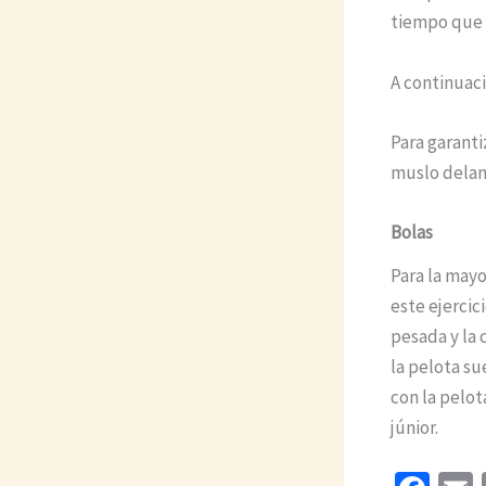
tiempo que 
A continuaci
Para garanti
muslo delan
Bolas
Para la mayo
este ejercic
pesada y la 
la pelota su
con la pelot
júnior.