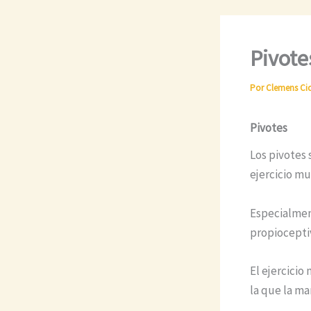
Pivote
Por
Clemens Ci
Pivotes
Los pivotes
ejercicio m
Especialmen
propiocepti
El ejercicio 
la que la man