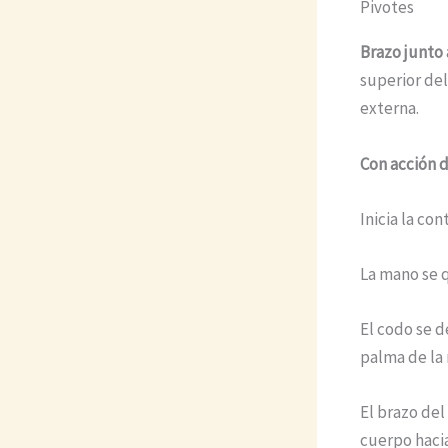
Pivotes
Brazo junto a
superior del
externa.
Con acción d
Inicia la con
La mano se q
El codo se d
palma de la 
El brazo del 
cuerpo hacia