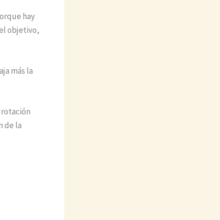
porque hay
el objetivo,
aja más la
 rotación
n de la