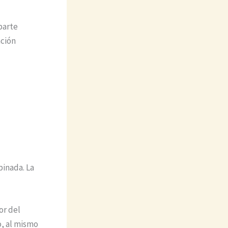
 parte
ación
pinada. La
or del
o, al mismo