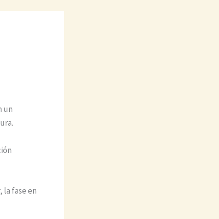
n un
ura.
ción
, la fase en