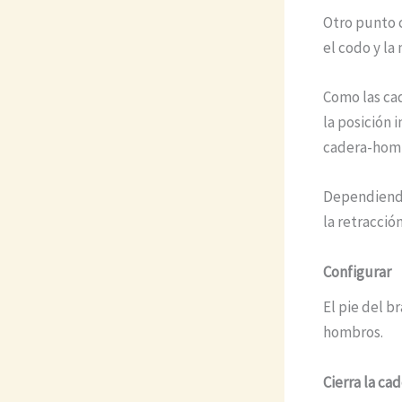
Otro punto c
el codo y la
Como las cad
la posición i
cadera-hom
Dependiendo
la retracció
Configurar
El pie del b
hombros.
Cierra la ca