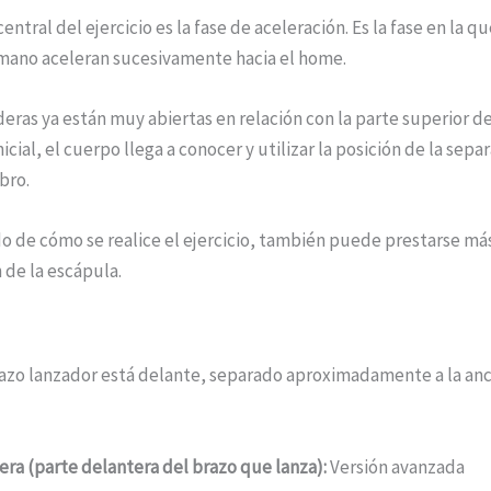
entral del ejercicio es la fase de aceleración. Es la fase en la q
 mano aceleran sucesivamente hacia el home.
eras ya están muy abiertas en relación con la parte superior d
nicial, el cuerpo llega a conocer y utilizar la posición de la sepa
bro.
 de cómo se realice el ejercicio, también puede prestarse más
n de la escápula.
razo lanzador está delante, separado aproximadamente a la anc
dera (parte delantera del brazo que lanza):
Versión avanzada