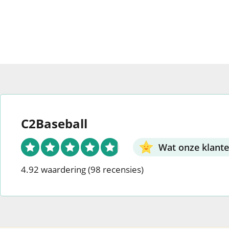
o
Li
n
ge
p
k
n
r
p
k
C2Baseball
Wat onze klant
4.92 waardering
(98 recensies)