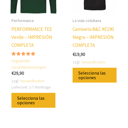
Performance
La vida cotidiana
PERFORMANCE TEE
Camiseta B&C #E190
Verde – IMPRESIÓN
Negra – IMPRESIÓN
COMPLETA
COMPLETA
€
19,90
Valorado
Ungeprüfte
zzgl.
Versandkosten
con
Gesamtbewertungen
4.75
Este
sobre 5
Selecciona las
€
29,90
prod
opciones
zzgl.
Versandkosten
tiene
Lieferzeit:
2-7 Werktage
varias
Este
Selecciona las
varia
producto
opciones
Pued
tiene
elegi
varias
las
variantes.