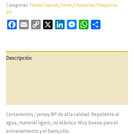
Categorías:
Tienda Capitals
,
Verde
,
Chaquetas/Chaquetas
BP
Facebook
Email
Copy
X
LinkedIn
Messenger
WhatsApp
Compart
Link
Descripción
Información adicional
Opiniones (0)
Preguntas y respuestas
Cortavientos / jersey BP de alta calidad. Repelente al
agua, material ligero, no elástico. Muy bueno para el
entrenamiento y el banquillo.