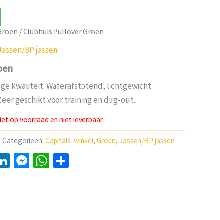
Groen
/ Clubhuis Pullover Groen
Jassen/BP jassen
oen
oge kwaliteit. Waterafstotend, lichtgewicht
 Zeer geschikt voor training en dug-out.
et op voorraad en niet leverbaar.
Categorieën:
Capitals-winkel
,
Groen
,
Jassen/BP jassen
y
LinkedIn
Messenger
WhatsApp
Delen