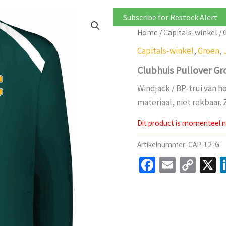
Subscribe for Restock Alert
Home
/
Capitals-winkel
/
Capitals-winkel
,
Groen
,
Clubhuis Pullover Gr
Windjack / BP-trui van h
materiaal, niet rekbaar.
Dit product is momenteel ni
Artikelnummer:
CAP-12-G
Facebook
Email
Cop
X
Link