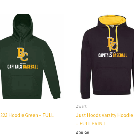
Zwart
.223 Hoodie Green – FULL
Just Hoods Varsity Hoodie
– FULL PRINT
€
39,90