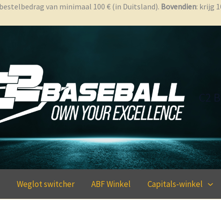
bestelbedrag van minimaal 100 € (in Duitsland).
Bovendien
: krijg
C2 B
Weglot switcher
ABF Winkel
Capitals-winkel