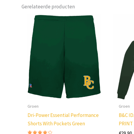
Gerelateerde producten
Groen
Groen
Dri-Power Essential Performance
B&C ID
Shorts With Pockets Green
PRINT
€
29,90