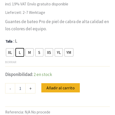
valoraciones
incl. 19% VAT
Envío gratuito disponible
de
clientes
Lieferzeit:
2-7 Werktage
Guantes de bateo Pro de piel de cabra de alta calidad en
los colores del equipo.
: L
Talla
XL
L
M
S
XS
YL
YM
BORRAR
Disponibilidad:
2 en stock
Cantidad
Añadir al carrito
-
+
de
Guantes
de
bateo
C2Baseball
Referencia:
N/A No procede