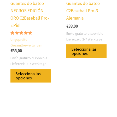
producto
Guantes de bateo
Guantes de bateo
NEGROS EDICIÓN
C2Baseball Pro-3
ORO C2Baseball Pro-
Alemania
2 Piel
€
33,00
Envío gratuito disponible
Valorado
Lieferzeit:
2-7 Werktage
Ungeprüfte
con
Este
Gesamtbewertungen
5.00
Selecciona las
sobre 5
€
33,00
prod
opciones
Envío gratuito disponible
tiene
Lieferzeit:
2-7 Werktage
varias
Este
Selecciona las
varia
producto
opciones
Pued
tiene
elegi
varias
las
variantes.
opcio
Puedes
en
elegir