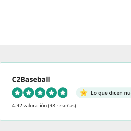
la
las
págin
opciones
del
en
prod
la
página
del
producto
C2Baseball
Lo que dicen nu
4.92 valoración
(98 reseñas)