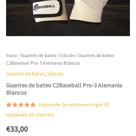
Inicio
/
Guantes de bateo
/
Edición
/ Guantes de bateo
C2Baseball Pro-3 Alemania Blancos
Guantes de bateo
,
Edición
Guantes de bateo C2Baseball Pro-3 Alemania
Blancos
(
0
Ungeprüfte Gesamtbewertungen
Valorado
1
opiniones de clientes)
con
5.00
sobre 5
€
33,00
según
las