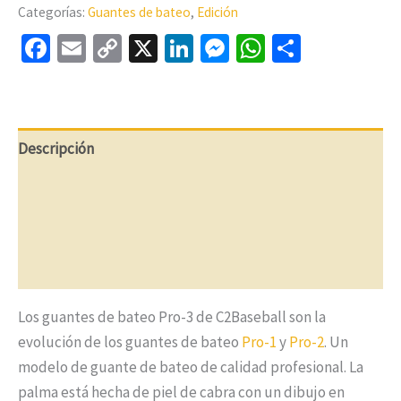
Pro-
Categorías:
Guantes de bateo
,
Edición
3
Facebook
Email
Copy
X
LinkedIn
Messenger
WhatsApp
Compart
Alemania
Blancos
Link
Descripción
Información adicional
Opiniones (0)
Preguntas y respuestas
Los guantes de bateo Pro-3 de C2Baseball son la
evolución de los guantes de bateo
Pro-1
y
Pro-2
. Un
modelo de guante de bateo de calidad profesional.
La
palma está hecha de piel de cabra con un dibujo en