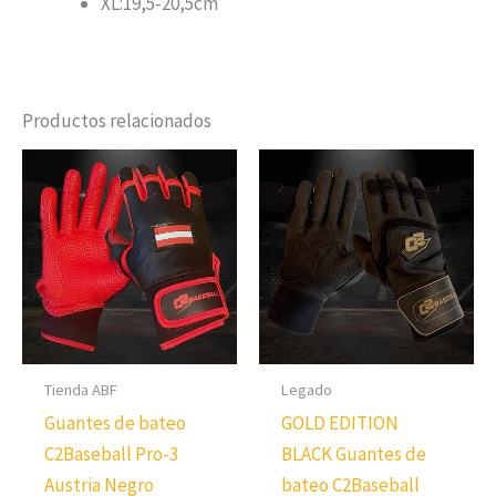
XL:19,5-20,5cm
Productos relacionados
Tienda ABF
Legado
Guantes de bateo
GOLD EDITION
C2Baseball Pro-3
BLACK Guantes de
Austria Negro
bateo C2Baseball