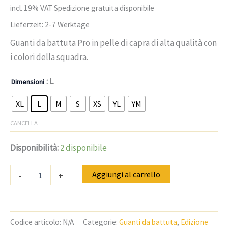
dei clienti
incl. 19% VAT
Spedizione gratuita disponibile
Lieferzeit:
2-7 Werktage
Guanti da battuta Pro in pelle di capra di alta qualità con
i colori della squadra.
: L
Dimensioni
XL
L
M
S
XS
YL
YM
CANCELLA
Disponibilità:
2 disponibile
Quantità
Aggiungi al carrello
-
+
Guanti
da
battuta
C2Baseball
Pro-
Codice articolo:
N/A
Categorie:
Guanti da battuta
,
Edizione