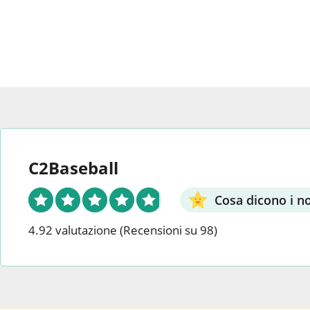
varian
opzioni
Puoi
nella
scegl
pagina
le
del
opzio
prodotto
nella
pagin
del
prod
C2Baseball
Cosa dicono i nos
4.92 valutazione
(Recensioni su 98)