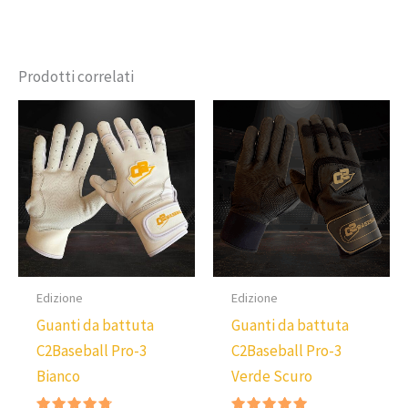
Prodotti correlati
Edizione
Edizione
Guanti da battuta
Guanti da battuta
C2Baseball Pro-3
C2Baseball Pro-3
Bianco
Verde Scuro