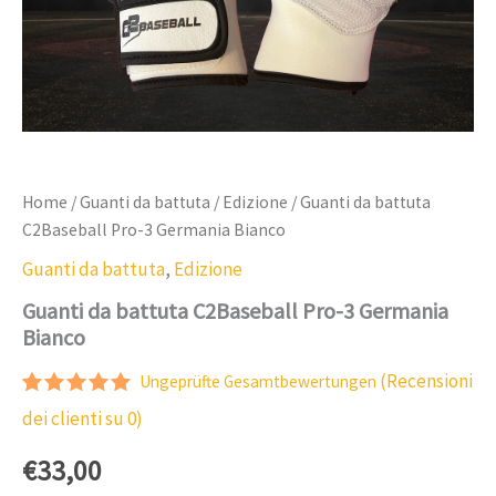
Home
/
Guanti da battuta
/
Edizione
/ Guanti da battuta
C2Baseball Pro-3 Germania Bianco
Guanti da battuta
,
Edizione
Guanti da battuta C2Baseball Pro-3 Germania
Bianco
(Recensioni
Ungeprüfte Gesamtbewertungen
Valutato
1
dei clienti su
0
)
5.00
su 5
in base
€
33,00
alle
recensioni