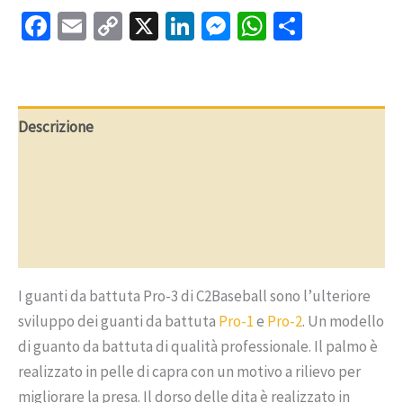
3
Facebook
Email
Copy
X
LinkedIn
Messenger
WhatsApp
Condivi
Germania
Bianco
Link
Descrizione
Ulteriori informazioni
Recensioni (0)
Domande e risposte
I guanti da battuta Pro-3 di C2Baseball sono l’ulteriore
sviluppo dei guanti da battuta
Pro-1
e
Pro-2
. Un modello
di guanto da battuta di qualità professionale.
Il palmo è
realizzato in pelle di capra con un motivo a rilievo per
migliorare la presa. Il dorso delle dita è realizzato in