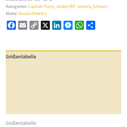
Kategorien:
Capitals Store
,
Jacken/BP-Jackets
,
Schwarz
Marke:
Russel Athletics
Facebook
Email
Copy
X
LinkedIn
Messenger
WhatsApp
Teilen
Link
Größentabelle
Beschreibung
Weitere Informationen
Bewertungen (0)
Fragen & Antworten
Größentabelle