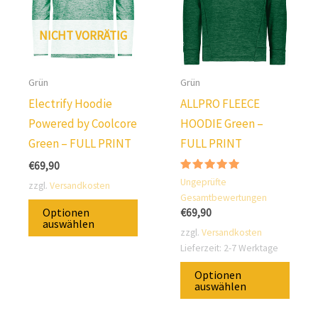
ausgewählt
Opti
werden.
könn
NICHT VORRÄTIG
auf
der
Produ
Grün
Grün
ausg
Electrify Hoodie
ALLPRO FLEECE
werd
Powered by Coolcore
HOODIE Green –
Green – FULL PRINT
FULL PRINT
€
69,90
Bewertung:
Ungeprüfte
zzgl.
Versandkosten
5.00
Gesamtbewertungen
von 5
Dieses
Optionen
€
69,90
Produkt
auswählen
zzgl.
Versandkosten
ist
Lieferzeit:
2-7 Werktage
in
Diese
Optionen
verschiedenen
Prod
auswählen
Varianten
ist