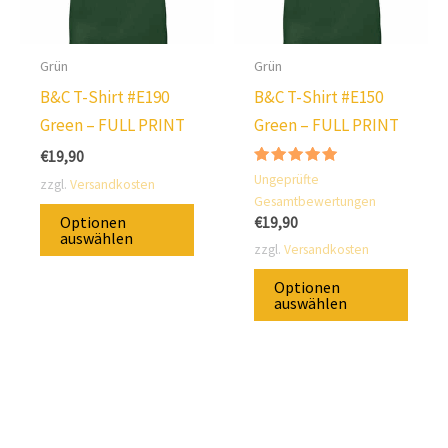
auf
auf
der
der
Produktseite
Produ
Grün
Grün
ausgewählt
ausg
B&C T-Shirt #E190
B&C T-Shirt #E150
werden.
werd
Green – FULL PRINT
Green – FULL PRINT
€
19,90
Bewertung:
Ungeprüfte
zzgl.
Versandkosten
5.00
Gesamtbewertungen
von 5
Dieses
Optionen
€
19,90
Produkt
auswählen
zzgl.
Versandkosten
ist
Diese
Optionen
in
Prod
auswählen
verschiedenen
ist
Varianten
in
erhältlich.
versc
Die
Varia
Optionen
erhält