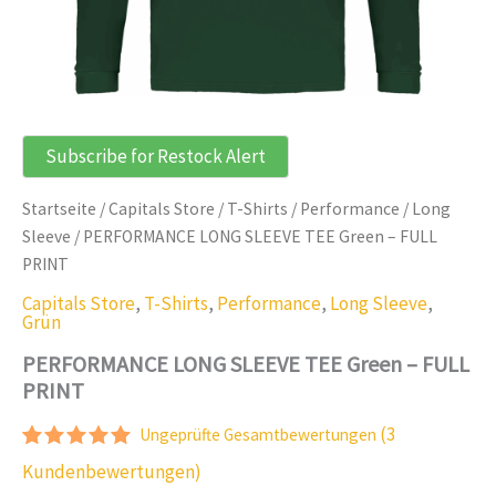
Subscribe for Restock Alert
Startseite
/
Capitals Store
/
T-Shirts
/
Performance
/
Long
Sleeve
/ PERFORMANCE LONG SLEEVE TEE Green – FULL
PRINT
Capitals Store
,
T-Shirts
,
Performance
,
Long Sleeve
,
Grün
PERFORMANCE LONG SLEEVE TEE Green – FULL
PRINT
(
3
Ungeprüfte Gesamtbewertungen
Bewertet
2
Kundenbewertungen)
mit
5.00