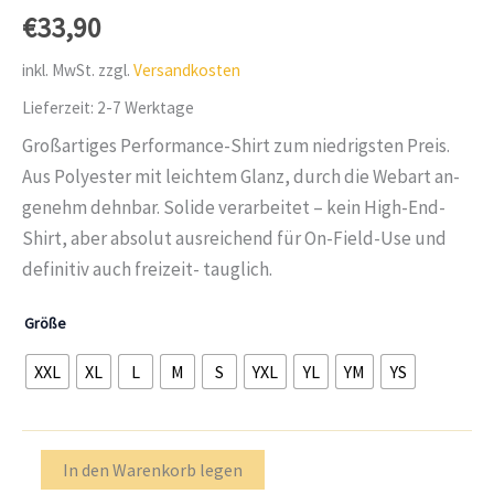
von 5,
€
33,90
basierend
auf
Kundenbewertungen
inkl. MwSt.
zzgl.
Versandkosten
Lieferzeit:
2-7 Werktage
Großartiges Performance-Shirt zum niedrigsten Preis.
Aus Polyester mit leichtem Glanz, durch die Webart an-
genehm dehnbar. Solide verarbeitet – kein High-End-
Shirt, aber absolut ausreichend für On-Field-Use und
definitiv auch freizeit- tauglich.
Größe
XXL
XL
L
M
S
YXL
YL
YM
YS
PERFORMANCE
In den Warenkorb legen
LONG