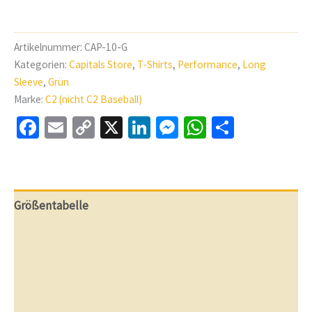
SLEEVE
TEE
Green
Artikelnummer:
CAP-10-G
-
FULL
Kategorien:
Capitals Store
,
T-Shirts
,
Performance
,
Long
PRINT
Sleeve
,
Grün
Stückzahl
Marke:
C2 (nicht C2 Baseball)
Facebook
Email
Copy
X
LinkedIn
Messenger
WhatsApp
Teilen
Link
Größentabelle
Beschreibung
Weitere Informationen
Bewertungen (3)