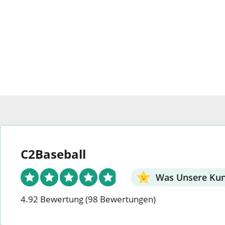
können
Die
auf
Opti
der
könn
Produktseite
auf
ausgewählt
der
werden.
Produ
ausg
werd
C2Baseball
Was Unsere Ku
4.92 Bewertung
(98 Bewertungen)