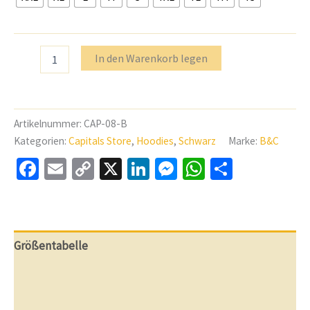
B&C
In den Warenkorb legen
ID.223
Hoodie
Black
-
FULL
Artikelnummer:
CAP-08-B
PRINT
Kategorien:
Capitals Store
,
Hoodies
,
Schwarz
Marke:
B&C
Stückzahl
Facebook
Email
Copy
X
LinkedIn
Messenger
WhatsApp
Teilen
Link
Größentabelle
Beschreibung
Weitere Informationen