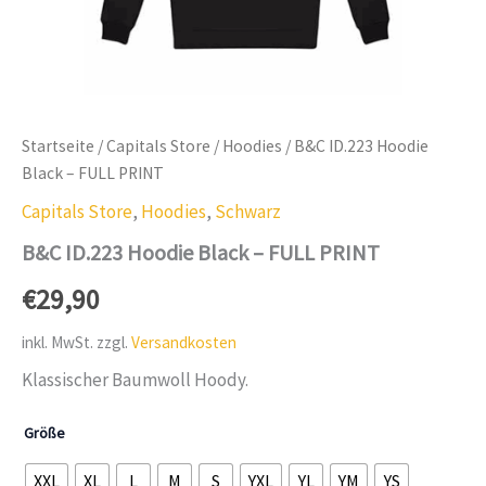
Startseite
/
Capitals Store
/
Hoodies
/ B&C ID.223 Hoodie
Black – FULL PRINT
Capitals Store
,
Hoodies
,
Schwarz
B&C ID.223 Hoodie Black – FULL PRINT
€
29,90
inkl. MwSt.
zzgl.
Versandkosten
Klassischer Baumwoll Hoody.
Größe
XXL
XL
L
M
S
YXL
YL
YM
YS