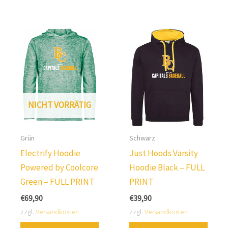
in
Varia
verschiedenen
erhält
Varianten
Die
erhältlich.
Opti
Die
könn
Optionen
auf
können
der
NICHT VORRÄTIG
auf
Produ
der
ausg
Produktseite
Grün
Schwarz
werd
ausgewählt
Electrify Hoodie
Just Hoods Varsity
werden.
Powered by Coolcore
Hoodie Black – FULL
Green – FULL PRINT
PRINT
€
69,90
€
39,90
zzgl.
Versandkosten
zzgl.
Versandkosten
Dieses
Diese