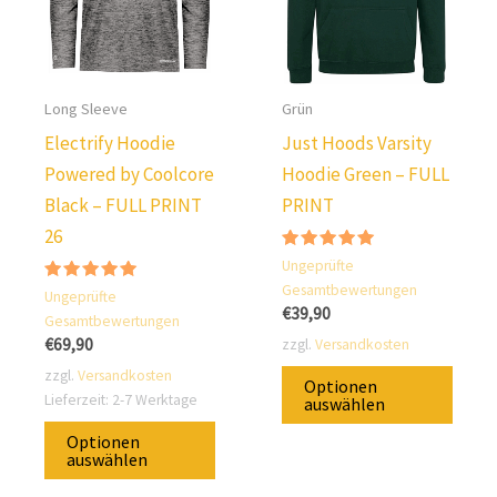
Long Sleeve
Grün
Electrify Hoodie
Just Hoods Varsity
Powered by Coolcore
Hoodie Green – FULL
Black – FULL PRINT
PRINT
26
Bewertung:
Ungeprüfte
5.00
Gesamtbewertungen
Bewertung:
von 5
Ungeprüfte
5.00
€
39,90
Gesamtbewertungen
von 5
€
69,90
zzgl.
Versandkosten
Diese
zzgl.
Versandkosten
Optionen
Lieferzeit:
2-7 Werktage
Prod
auswählen
Dieses
ist
Optionen
Produkt
auswählen
in
ist
versc