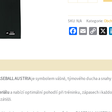
Austria
C2
TEE
Perfromance
SKU:
N/A
Kategorie:
Obch
Shirt
Facebook
Email
Cop
X
Black
Link
dpovědi
BASEBALL AUSTRIA
je symbolem vášně, týmového ducha a snahy zl
riálu
a nabízí optimální pohodlí při tréninku, zápasech i každ
zátěži.