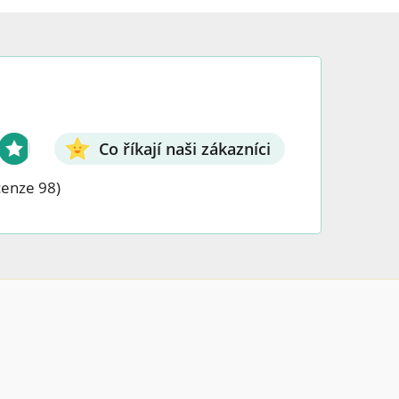
Co říkají naši zákazníci
cenze 98)