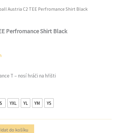
tball Austria C2 TEE Perfromance Shirt Black
TEE Perfromance Shirt Black
n
nce T – nosí hráči na hřišti
S
YXL
YL
YM
YS
idat do košíku