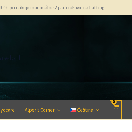
 10 % při nákupu minimálně 2 párů rukavic na batting
aseball
lyocare
Alper’s Corner
Čeština