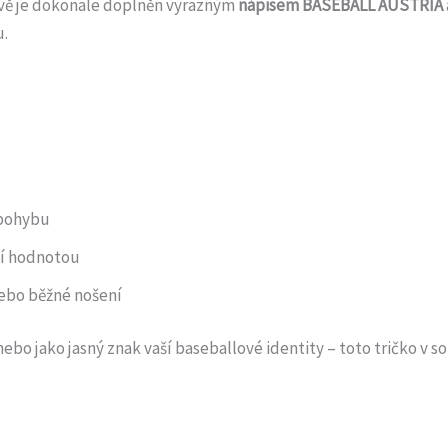
rvě je dokonale doplněn výrazným
nápisem BASEBALL AUSTRIA
u.
 pohybu
cí hodnotou
nebo běžné nošení
ebo jako jasný znak vaší baseballové identity – toto tričko v s