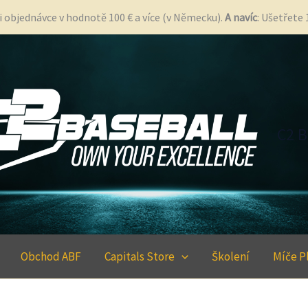
i objednávce v hodnotě 100 € a více (v Německu).
A navíc
: Ušetřete
C2 B
Obchod ABF
Capitals Store
Školení
Míče P