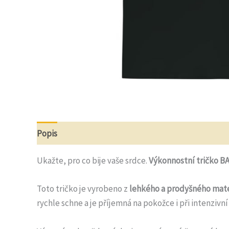
Popis
Další informace
Recenze (0)
Otázky a o
Ukažte, pro co bije vaše srdce.
Výkonnostní tričko 
Toto tričko je vyrobeno z
lehkého a prodyšného mate
rychle schne a je příjemná na pokožce i při intenzivní 