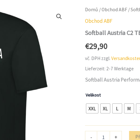
Domů
/
Obchod ABF
/ Sof
Obchod ABF
Softball Austria C2 
€
29,90
vč. DPH
zzgl.
Versandkoste
Lieferzeit:
2-7 Werktage
Softball Austria Performa
Velikost
XXL
XL
L
M
Množství
Př
-
+
Softball