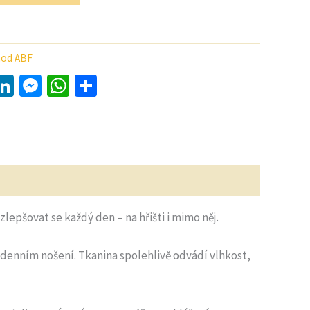
od ABF
y
LinkedIn
Messenger
WhatsApp
Share
epšovat se každý den – na hřišti i mimo něj.
odenním nošení. Tkanina spolehlivě odvádí vlhkost,