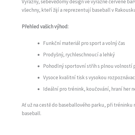
Výrazný, sebevědomý design ve výrazné červené ba
všechny, kteří žijí a reprezentují baseball v Rakousk
Přehled vašich výhod:
Funkční materiál pro sport a volný čas
Prodyšný, rychleschnoucí a lehký
Pohodlný sportovní střih s plnou volností
Vysoce kvalitní tisk s vysokou rozpoznáva
Ideální pro trénink, koučování, hraní her 
Ať už na cestě do baseballového parku, při tréninku n
baseball.