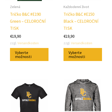
Zelená
Každodenní život
Tričko B&C #E190
Tričko B&C #E150
Green – CELOROČNÍ
Black – CELOROČNÍ
TISK
TISK
€
19,90
€
19,90
zzgl.
Versandkosten
zzgl.
Versandkosten
Tento
Tent
Vyberte
Vyberte
produkt
prod
možnosti
možnosti
má
má
několik
někol
variant.
varian
Možnosti
Možno
lze
lze
vybrat
vybra
na
na