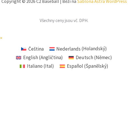
Copyright © 2026 C2 Baseball | Běží na
Šablona Astra WordPress
Všechny ceny jsou vč. DPH.
×
Čeština
Nederlands
(
Holandský
)
English
(
Angličtina
)
Deutsch
(
Němec
)
Italiano
(
Ital
)
Español
(
Španělský
)