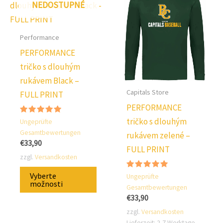
NEDOSTUPNÉ
lze
lze
vybra
vybrat
na
na
Performance
strán
stránce
PERFORMANCE
produ
produktu.
tričko s dlouhým
rukávem Black –
Capitals Store
FULL PRINT
PERFORMANCE
tričko s dlouhým
Hodnocení:
Ungeprüfte
5.00
Gesamtbewertungen
rukávem zelené –
z 5
€
33,90
FULL PRINT
zzgl.
Versandkosten
Tento
Vyberte
Hodnocení:
Ungeprüfte
produkt
5.00
možnosti
Gesamtbewertungen
z 5
má
€
33,90
několik
zzgl.
Versandkosten
Lieferzeit:
2-7 Werktage