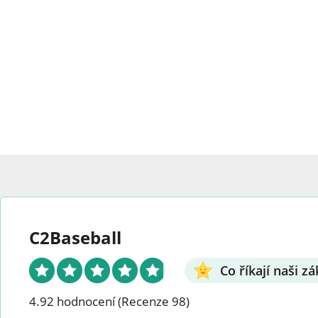
vybrat
na
na
strán
stránce
produ
produktu.
C2Baseball
Co říkají naši zá
4.92 hodnocení
(Recenze 98)