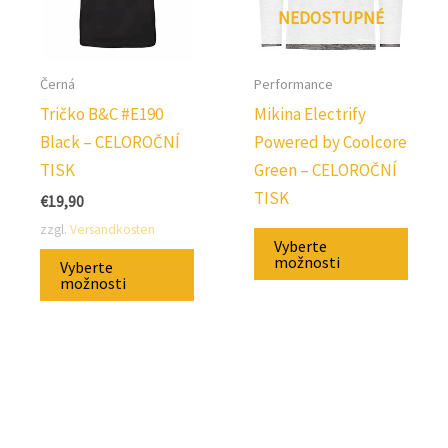
stránce
strán
NEDOSTUPNÉ
produktu.
produ
Černá
Performance
Tričko B&C #E190
Mikina Electrify
Black – CELOROČNÍ
Powered by Coolcore
TISK
Green – CELOROČNÍ
TISK
€
19,90
zzgl.
Versandkosten
Tent
Vyberte
Tento
prod
možnosti
Vyberte
produkt
možnosti
má
má
někol
několik
varian
variant.
Možno
Možnosti
lze
lze
vybra