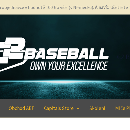
i objednávce v hodnotě 100 € a více (v Německu).
A navíc
: Ušetřete
C2 B
Obchod ABF
Capitals Store
Školení
Míče P