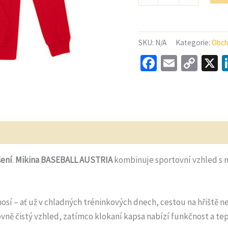
Austria
B&C
Mikina
s
SKU:
N/A
Kategorie:
Obch
kapucí
Facebook
Email
Cop
X
Link
dpovědi
šení
.
Mikina BASEBALL AUSTRIA
kombinuje sportovní vzhled s 
osí – ať už v chladných tréninkových dnech, cestou na hřiště
vně čistý vzhled, zatímco klokaní kapsa nabízí funkčnost a tep