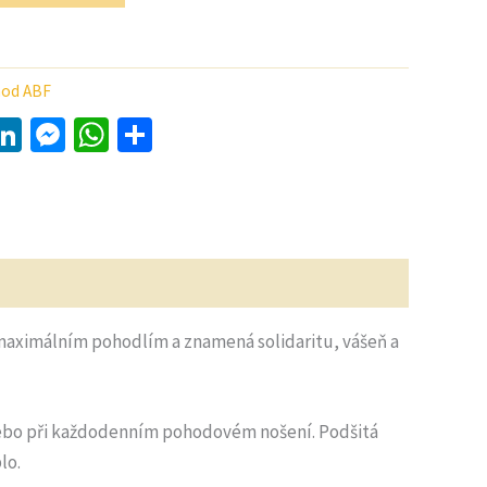
od ABF
y
LinkedIn
Messenger
WhatsApp
Share
maximálním pohodlím a znamená solidaritu, vášeň a
 nebo při každodenním pohodovém nošení. Podšitá
lo.