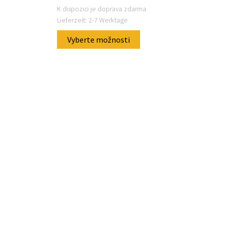
K dispozici je doprava zdarma
Lieferzeit:
2-7 Werktage
Tento
Vyberte možnosti
produkt
má
několik
to
variant.
dukt
Možnosti
lze
lik
vybrat
ant.
na
osti
stránce
produktu.
at
nce