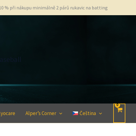
 10 % při nákupu minimálně 2 párů rukavic na batting
aseball
lyocare
Alper’s Corner
Čeština