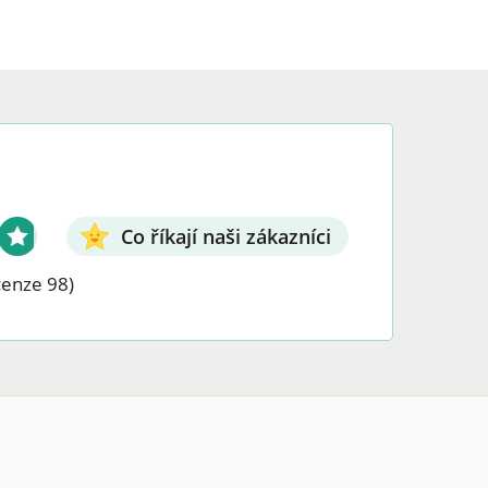
duktu.
Co říkají naši zákazníci
cenze 98)