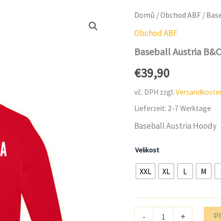
Domů
/
Obchod ABF
/ Base
Obchod ABF
Baseball Austria B&C
€
39,90
vč. DPH
zzgl.
Versandkoste
Lieferzeit:
2-7 Werktage
Baseball Austria Hoody
Velikost
XXL
XL
L
M
Množství
Př
-
+
Baseball