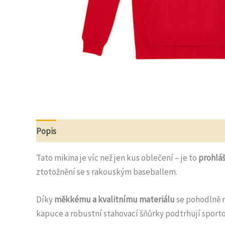
Popis
Další informace
Recenze (0)
Otázky a o
Tato mikina je víc než jen kus oblečení – je to
prohlá
ztotožnění se s rakouským baseballem.
Díky
měkkému a kvalitnímu materiálu
se pohodlně n
kapuce a robustní stahovací šňůrky podtrhují sporto