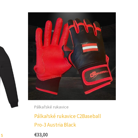
Pálkařské rukavice
Pálkařské rukavice C2Baseball
Pro-3 Austria Black
 s
€
33,00