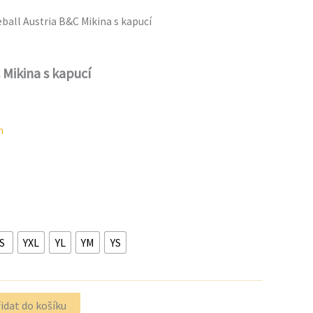
ball Austria B&C Mikina s kapucí
 Mikina s kapucí
n
S
YXL
YL
YM
YS
idat do košíku