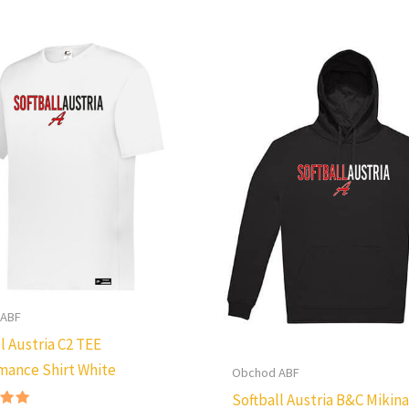
 ABF
l Austria C2 TEE
mance Shirt White
Obchod ABF
Softball Austria B&C Mikina