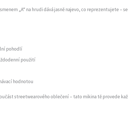
smenem „A“ na hrudi dává jasně najevo, co reprezentujete – s
lní pohodlí
aždodenní použití
znávací hodnotou
součást streetwearového oblečení – tato mikina tě provede kaž