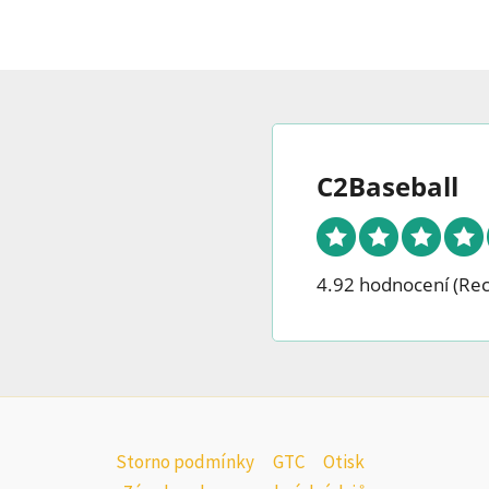
pro
C2Baseball
4.92 hodnocení
(Re
Storno podmínky
GTC
Otisk