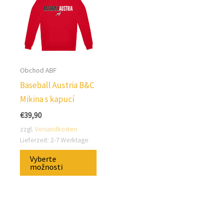
vybra
produktu.
na
strán
produ
Obchod ABF
Baseball Austria B&C
Mikina s kapucí
€
39,90
zzgl.
Versandkosten
Lieferzeit:
2-7 Werktage
Tento
Vyberte
produkt
možnosti
má
několik
variant.
Možnosti