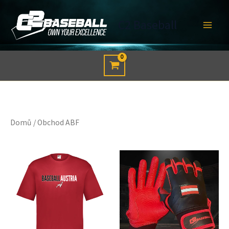
Přeskočit
na
C2 Baseball
obsah
Domů
/ Obchod ABF