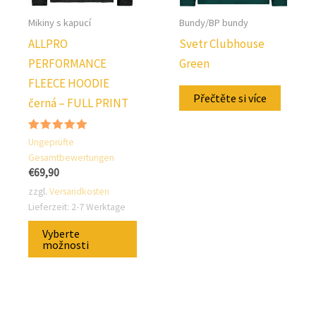
Mikiny s kapucí
Bundy/BP bundy
ALLPRO
Svetr Clubhouse
PERFORMANCE
Green
FLEECE HOODIE
Přečtěte si více
černá – FULL PRINT
Hodnocení:
Ungeprüfte
5.00
Gesamtbewertungen
z 5
€
69,90
zzgl.
Versandkosten
Lieferzeit:
2-7 Werktage
Tento
Vyberte
produkt
možnosti
má
několik
variant.