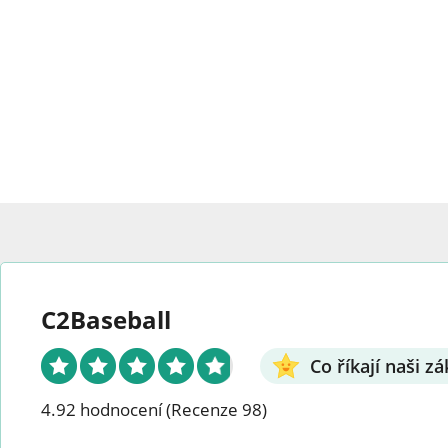
Možnosti
lze
vybrat
na
stránce
produktu.
C2Baseball
Co říkají naši zá
4.92 hodnocení
(Recenze 98)