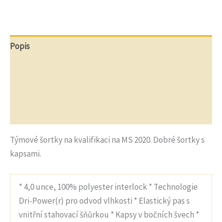
Link
zelené
Popis
Další informace
Recenze (0)
Otázky a odpovědi
Týmové šortky na kvalifikaci na MS 2020. Dobré šortky s
kapsami.
* 4,0 unce, 100% polyester interlock * Technologie
Dri-Power(r) pro odvod vlhkosti * Elastický pas s
vnitřní stahovací šňůrkou * Kapsy v bočních švech *