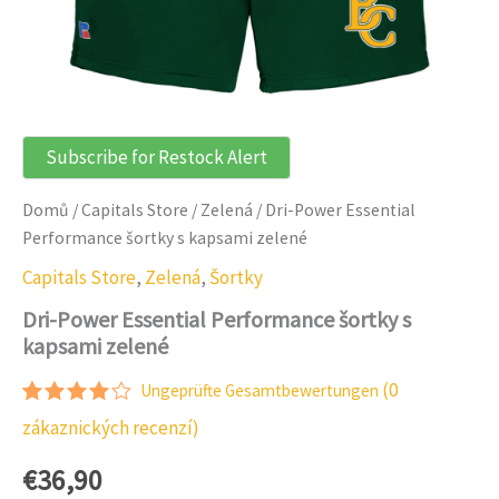
Subscribe for Restock Alert
Domů
/
Capitals Store
/
Zelená
/ Dri-Power Essential
Performance šortky s kapsami zelené
Capitals Store
,
Zelená
,
Šortky
Dri-Power Essential Performance šortky s
kapsami zelené
(
0
Ungeprüfte Gesamtbewertungen
Hodnocení:
2
zákaznických recenzí)
4.00
z 5
na
€
36,90
základě
hodnocení