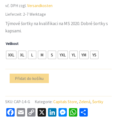
zákazníků
vč. DPH
zzgl.
Versandkosten
Lieferzeit:
2-7 Werktage
Týmové šortky na kvalifikaci na MS 2020. Dobré šortky s
kapsami.
Velikost
XXL
XL
L
M
S
YXL
YL
YM
YS
Množství
Přidat do košíku
Dri-
Power
Essential
Performance
SKU:
CAP-14-G
Kategorie:
Capitals Store
,
Zelená
,
Šortky
šortky
s
Facebook
Email
Copy
X
LinkedIn
Messenger
WhatsApp
Share
kapsami