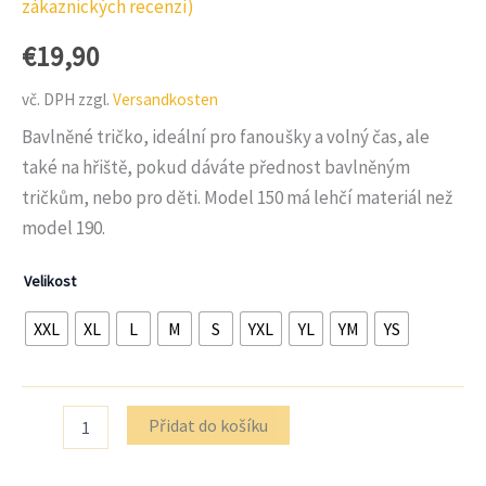
zákaznických recenzí)
5.00
z 5 na
základě
€
19,90
hodnocení
zákazníků
vč. DPH
zzgl.
Versandkosten
Bavlněné tričko, ideální pro fanoušky a volný čas, ale
také na hřiště, pokud dáváte přednost bavlněným
tričkům, nebo pro děti. Model 150 má lehčí materiál než
model 190.
Velikost
XXL
XL
L
M
S
YXL
YL
YM
YS
Množství
Přidat do košíku
Tričko
B&C
#E150