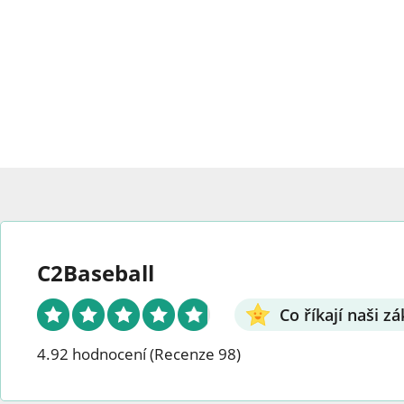
vybrat
strán
na
produ
stránce
produktu.
C2Baseball
Co říkají naši zá
4.92 hodnocení
(Recenze 98)