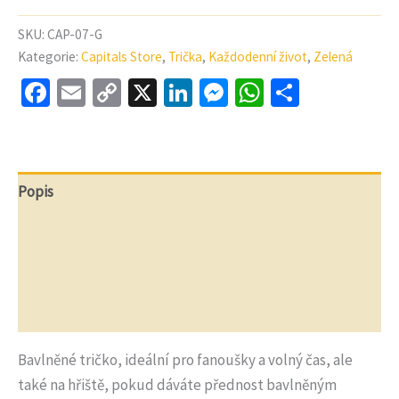
Green
-
SKU:
CAP-07-G
CELOROČNÍ
Kategorie:
Capitals Store
,
Trička
,
Každodenní život
,
Zelená
TISK
Facebook
Email
Copy
X
LinkedIn
Messenger
WhatsApp
Share
Link
Popis
Další informace
Recenze (0)
Otázky a odpovědi
Bavlněné tričko, ideální pro fanoušky a volný čas, ale
také na hřiště, pokud dáváte přednost bavlněným