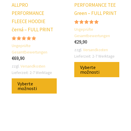
ALLPRO
PERFORMANCE TEE
PERFORMANCE
Green – FULL PRINT
FLEECE HOODIE
Hodnocení:
černá – FULL PRINT
Ungeprüfte
4.75
Gesamtbewertungen
z 5
€
29,90
Hodnocení:
Ungeprüfte
5.00
zzgl.
Versandkosten
Gesamtbewertungen
z 5
Lieferzeit:
2-7 Werktage
€
69,90
Tent
zzgl.
Versandkosten
Vyberte
prod
možnosti
Lieferzeit:
2-7 Werktage
Tento
má
Vyberte
produkt
někol
možnosti
má
varian
několik
Možno
variant.
lze
Možnosti
vybra
lze
na