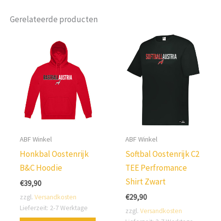
Gerelateerde producten
ABF Winkel
ABF Winkel
Honkbal Oostenrijk
Softbal Oostenrijk C2
B&C Hoodie
TEE Perfromance
Shirt Zwart
€
39,90
€
29,90
zzgl.
Versandkosten
Lieferzeit:
2-7 Werktage
zzgl.
Versandkosten
Dit