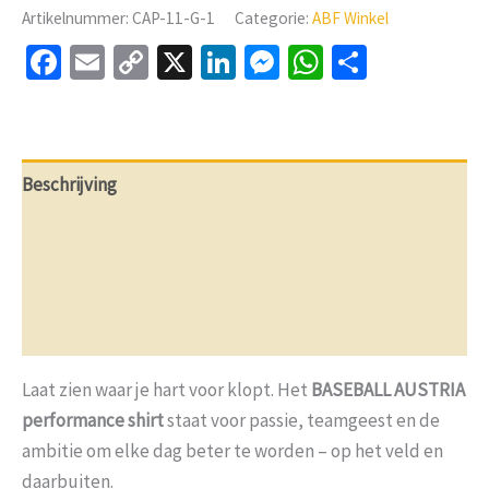
Artikelnummer:
CAP-11-G-1
Categorie:
ABF Winkel
Shirt
aantal
Facebook
Email
Copy
X
LinkedIn
Messenger
WhatsApp
Delen
Link
Beschrijving
Aanvullende informatie
Beoordelingen (0)
V & A
Laat zien waar je hart voor klopt. Het
BASEBALL AUSTRIA
performance shirt
staat voor passie, teamgeest en de
ambitie om elke dag beter te worden – op het veld en
daarbuiten.