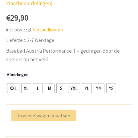
Beoordeeld
2
klantbeoordelingen)
met
5.00
van de 5,
€
29,90
op basis
van
klantbeoordelingen
incl. btw
zzgl.
Versandkosten
Lieferzeit:
2-7 Werktage
Baseball Austria Performance T – gedragen door de
spelers op het veld
Afmetingen
XXL
XL
L
M
S
YXL
YL
YM
YS
Baseball
In winkelwagen plaatsen
Oostenrijk
C2
TEE
Perfromance