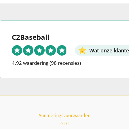
productpagina
gesel
worden
geselecteerd.
C2Baseball
Wat onze klant
4.92 waardering
(98 recensies)
Annuleringsvoorwaarden
GTC