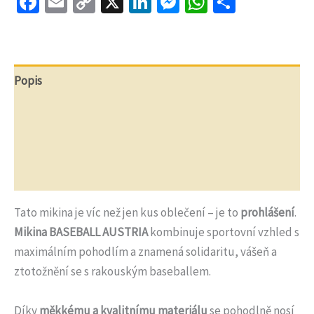
Facebook
Email
Copy
X
LinkedIn
Messenger
WhatsApp
Share
Link
Popis
Další informace
Recenze (0)
Otázky a odpovědi
Tato mikina je víc než jen kus oblečení – je to
prohlášení
.
Mikina BASEBALL AUSTRIA
kombinuje sportovní vzhled s
maximálním pohodlím a znamená solidaritu, vášeň a
ztotožnění se s rakouským baseballem.
Díky
měkkému a kvalitnímu materiálu
se pohodlně nosí