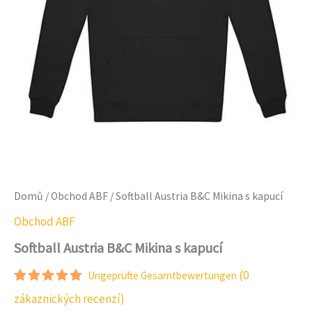
Domů
/
Obchod ABF
/ Softball Austria B&C Mikina s kapucí
Obchod ABF
Softball Austria B&C Mikina s kapucí
(
0
Ungeprüfte Gesamtbewertungen
Hodnocení:
1
zákaznických recenzí)
5.00
z 5 na