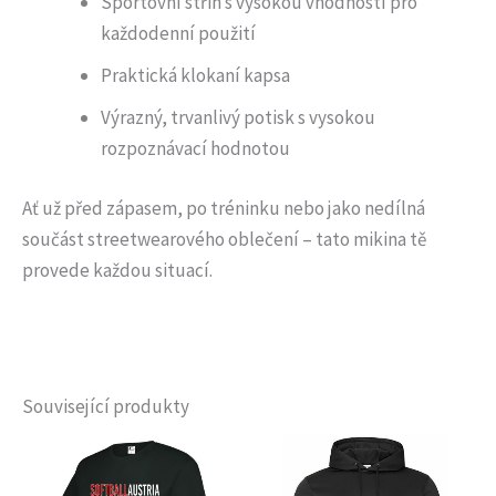
Sportovní střih s vysokou vhodností pro
každodenní použití
Praktická klokaní kapsa
Výrazný, trvanlivý potisk s vysokou
rozpoznávací hodnotou
Ať už před zápasem, po tréninku nebo jako nedílná
součást streetwearového oblečení – tato mikina tě
provede každou situací.
Související produkty