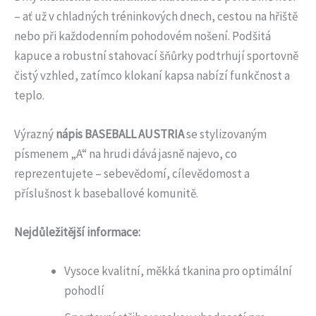
– ať už v chladných tréninkových dnech, cestou na hřiště
nebo při každodenním pohodovém nošení. Podšitá
kapuce a robustní stahovací šňůrky podtrhují sportovně
čistý vzhled, zatímco klokaní kapsa nabízí funkčnost a
teplo.
Výrazný
nápis BASEBALL AUSTRIA
se stylizovaným
písmenem „A“ na hrudi dává jasně najevo, co
reprezentujete – sebevědomí, cílevědomost a
příslušnost k baseballové komunitě.
Nejdůležitější informace:
Vysoce kvalitní, měkká tkanina pro optimální
pohodlí