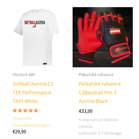
variant.
Možno
Možnosti
lze
lze
vybra
vybrat
na
na
strán
stránce
produ
produktu.
Obchod ABF
Pálkařské rukavice
Softball Austria C2
Pálkařské rukavice
TEE Perfromance
C2Baseball Pro-3
Shirt White
Austria Black
€
33,00
Hodnocení:
Ungeprüfte
K dispozici je doprava
5.00
Gesamtbewertungen
z 5
zdarma
€
29,90
Lieferzeit:
2-7 Werktage