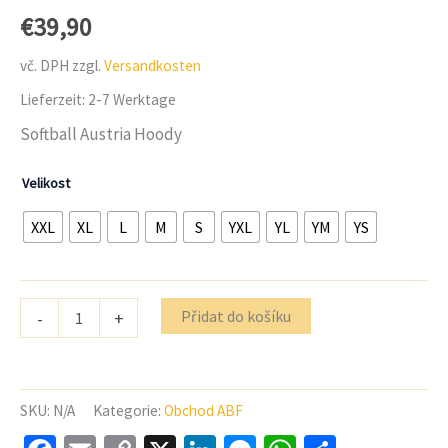
základě
€
39,90
hodnocení
zákazníků
vč. DPH
zzgl.
Versandkosten
Lieferzeit:
2-7 Werktage
Softball Austria Hoody
Velikost
XXL
XL
L
M
S
YXL
YL
YM
YS
Množství
Přidat do košíku
-
+
Softball
Austria
B&C
Mikina
s
SKU:
N/A
Kategorie:
Obchod ABF
kapucí