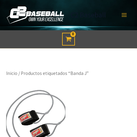
Ir
al
C2 Baseball
contenido
Inicio
/ Productos etiquetados “Banda J”