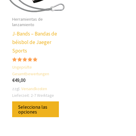
Herramientas de
lanzamiento
J-Bands – Bandas de
béisbol de Jaeger
Sports
Valorado
Ungeprüfte
con
Gesamtbewertungen
5.00
sobre 5
€
49,00
zzgl.
Versandkosten
Lieferzeit:
2-7 Werktage
Este
Selecciona las
producto
opciones
tiene
varias