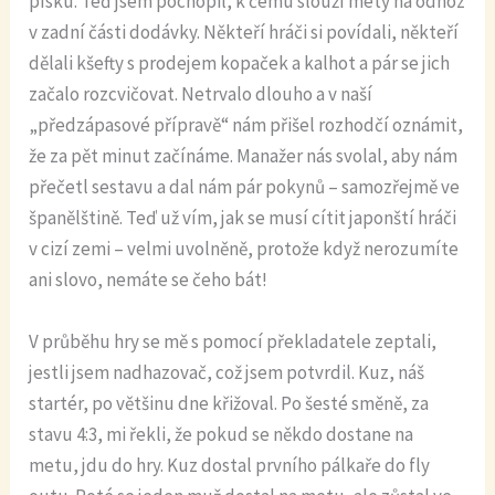
písku. Teď jsem pochopil, k čemu slouží mety na odhoz
v zadní části dodávky. Někteří hráči si povídali, někteří
dělali kšefty s prodejem kopaček a kalhot a pár se jich
začalo rozcvičovat. Netrvalo dlouho a v naší
„předzápasové přípravě“ nám přišel rozhodčí oznámit,
že za pět minut začínáme. Manažer nás svolal, aby nám
přečetl sestavu a dal nám pár pokynů – samozřejmě ve
španělštině. Teď už vím, jak se musí cítit japonští hráči
v cizí zemi – velmi uvolněně, protože když nerozumíte
ani slovo, nemáte se čeho bát!
V průběhu hry se mě s pomocí překladatele zeptali,
jestli jsem nadhazovač, což jsem potvrdil. Kuz, náš
startér, po většinu dne křižoval. Po šesté směně, za
stavu 4:3, mi řekli, že pokud se někdo dostane na
metu, jdu do hry. Kuz dostal prvního pálkaře do fly