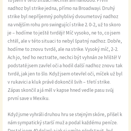
nadhoz byl strike jedna, přímo na Broadwayi. Druhý
strike byl nepříjemný pohyblivý dvoumetový nadhoz
na vnějším rohu pro swingující strike 2. 0-2, už to skoro
je – hodíme to ještě tvrději! Míč vysoko, ne to, co jsem
chtěl, ale v této situaci to nebyl špatný nadhoz. Dobře,
hodíme to znovu tvrdě, ale na strike. Vysoký míč, 2-2.
Ach jo, teď ho neztraťte, nechci být vyhnán ze hřiště! V
podstatě jsem zavřel oči a hodil další nadhoz znovu tak
tvrdě, jak jen to šlo. Když jsem otevřel oči, míček už byl
v rukavici a kluk právě dokončil švih – třetí strike.
Zápas skončil a já měl v kapse hned vedle pasu svůj
první save v Mexiku.
Když jsme vyhráli druhou hru se stejným skóre, přišel k
nám sympatický starší muž a podal každému peníze.
Dostal jsem 40 dolarů a jak si umíte představit, byl