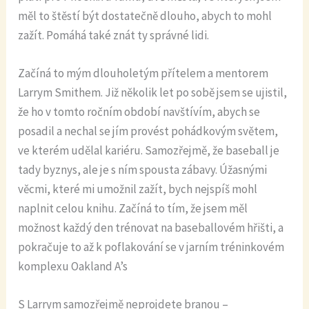
měl to štěstí být dostatečně dlouho, abych to mohl
zažít. Pomáhá také znát ty správné lidi.
Začíná to mým dlouholetým přítelem a mentorem
Larrym Smithem. Již několik let po sobě jsem se ujistil,
že ho v tomto ročním období navštívím, abych se
posadil a nechal se jím provést pohádkovým světem,
ve kterém udělal kariéru. Samozřejmě, že baseball je
tady byznys, ale je s ním spousta zábavy. Úžasnými
věcmi, které mi umožnil zažít, bych nejspíš mohl
naplnit celou knihu. Začíná to tím, že jsem měl
možnost každý den trénovat na baseballovém hřišti, a
pokračuje to až k poflakování se v jarním tréninkovém
komplexu Oakland A’s
S Larrym samozřejmě neprojdete branou –