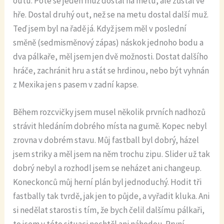
outu. Poté se jeden muž dostal na metu, ale zůstal ve
hře. Dostal druhý out, než se na metu dostal další muž.
Teď jsem byl na řadě já. Když jsem měl v poslední
směně (sedmisměnový zápas) náskok jednoho bodu a
dva pálkaře, měl jsem jen dvě možnosti. Dostat dalšího
hráče, zachránit hru a stát se hrdinou, nebo být vyhnán
z Mexika jen s pasem v zadní kapse.
Během rozcvičky jsem musel několik prvních nadhozů
strávit hledáním dobrého místa na gumě. Kopec nebyl
zrovna v dobrém stavu. Můj fastball byl dobrý, házel
jsem striky a měl jsem na něm trochu zipu. Slider už tak
dobrý nebyl a rozhodl jsem se neházet ani changeup.
Koneckonců můj herní plán byl jednoduchý. Hodit tři
fastbally tak tvrdě, jak jen to půjde, a vyřadit kluka. Ani
si nedělat starosti s tím, že bych čelil dalšímu pálkaři,
to jsem v této situaci nechtěl ani náhodou. První