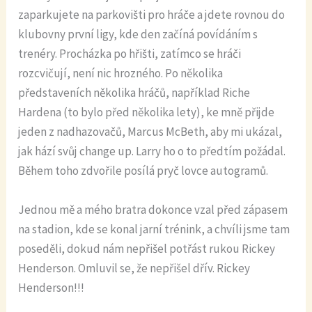
zaparkujete na parkovišti pro hráče a jdete rovnou do
klubovny první ligy, kde den začíná povídáním s
trenéry. Procházka po hřišti, zatímco se hráči
rozcvičují, není nic hrozného. Po několika
představeních několika hráčů, například Riche
Hardena (to bylo před několika lety), ke mně přijde
jeden z nadhazovačů, Marcus McBeth, aby mi ukázal,
jak hází svůj change up. Larry ho o to předtím požádal.
Během toho zdvořile posílá pryč lovce autogramů.
Jednou mě a mého bratra dokonce vzal před zápasem
na stadion, kde se konal jarní trénink, a chvíli jsme tam
poseděli, dokud nám nepřišel potřást rukou Rickey
Henderson. Omluvil se, že nepřišel dřív. Rickey
Henderson!!!