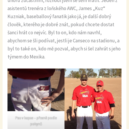
únoru zúčastním, rozhodl jsem se sem vrátit. Jeden z
asistentů trenéra z loňského AWC, James „Kuz“
Kuzniak, baseballový fanatik jako já, je další dobrý
člověk, kterého je dobré znát, pokud chcete dostat
šanci hrát co nejvíc. Byl to on, kdo nám navrhl,
abychom se šli podívat, jestli je Canseco na stadionu, a
byl to také on, kdo mě pozval, abych si šel zahrát s jeho
týmem do Mexika.
Pas v kapse – přesně podle
pokynů