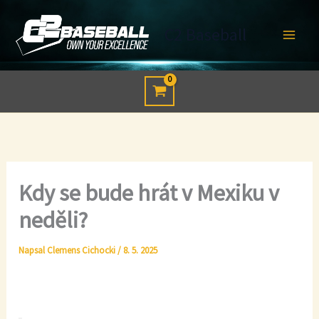
Přeskočit
na
C2 Baseball
obsah
Kdy se bude hrát v Mexiku v
neděli?
Napsal
Clemens Cichocki
/
8. 5. 2025