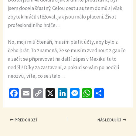
jsem docela šťastný. Celou cestu autem domů si však
zbytek hráčů stěžoval, jak jsou málo placení. Život
profesionálního hráče…
No, moji milí čtenáři, musím platit účty, aby bylo z
čeho brát. To znamená, že se musím zvednout z gauče
a začít se připravovat na další zápas v Mexiku tuto
neděli! Díky za zastavení, a pokud se vám po neděli
neozvu, víte, co se stalo…
Fa
E
C
X
Li
M
W
S
ce
m
o
n
es
h
h
b
ai
p
ke
se
at
ar
o
l
y
dI
n
sA
e
PŘEDCHOZÍ
NÁSLEDUJÍCÍ
o
Li
n
ge
p