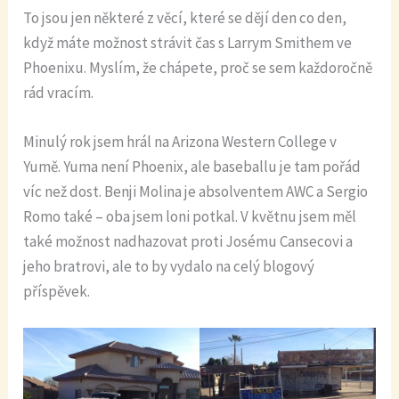
To jsou jen některé z věcí, které se dějí den co den,
když máte možnost strávit čas s Larrym Smithem ve
Phoenixu. Myslím, že chápete, proč se sem každoročně
rád vracím.
Minulý rok jsem hrál na Arizona Western College v
Yumě. Yuma není Phoenix, ale baseballu je tam pořád
víc než dost. Benji Molina je absolventem AWC a Sergio
Romo také – oba jsem loni potkal. V květnu jsem měl
také možnost nadhazovat proti Josému Cansecovi a
jeho bratrovi, ale to by vydalo na celý blogový
příspěvek.