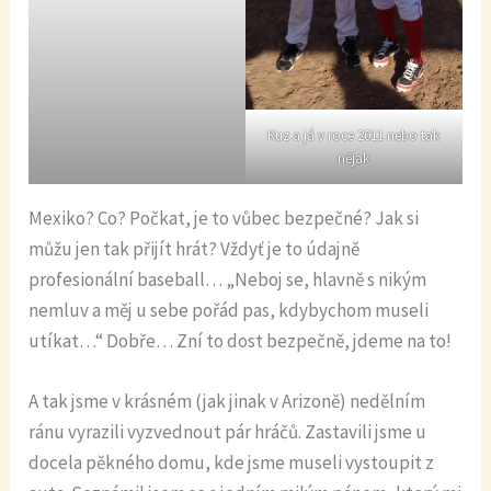
Kuz a já v roce 2011 nebo tak
nějak
Mexiko? Co? Počkat, je to vůbec bezpečné? Jak si
můžu jen tak přijít hrát? Vždyť je to údajně
profesionální baseball… „Neboj se, hlavně s nikým
nemluv a měj u sebe pořád pas, kdybychom museli
utíkat…“ Dobře… Zní to dost bezpečně, jdeme na to!
A tak jsme v krásném (jak jinak v Arizoně) nedělním
ránu vyrazili vyzvednout pár hráčů. Zastavili jsme u
docela pěkného domu, kde jsme museli vystoupit z