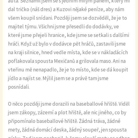
auta. Seznámil jsem se s jedním milým pánem, který mi
dal tričko (náš dres) a Kuzovi nějaké peníze, aby nám
všem koupil snídani. Později jsem se dozvěděl, že je to
majitel týmu. Všichni jsme přesedli do dodávky, ve
které jsme přejeli hranice, kde jsme se setkali s dalšími
hráči. Když už bylo v dodávce pět hráčů, zastavili jsme
na kraji silnice, hned vedle místa, kde se v náklaďácích
poflakovala spousta Mexičanů a grilovala maso. Ani na
vteřinu mě nenapadlo, že je to místo, kde se dá koupit
jídlo a najíst se. Mýlil jsem se a právě tam jsme
posnídali.
O něco později jsme dorazili na baseballové hřiště. Viděl
jsem zákopy, zázemí a plot hřiště, ale nic jiného, co by
připomínalo baseballové hřiště. Žádná tráva, žádné
mety, žádná domácí deska, žádný soupeř, jen spousta