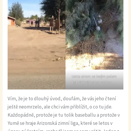
tento strom za levým polem
byl zřejmě jasnou volbou…
Vím, že je to dlouhý úvod, doufám, že vás jeho čtení
ještě neomrzelo, ale chci vám přiblížit, o co tu jde.
Každopádně, protože je tu tolik baseballu a protože v
Yumě se hraje Arizonská zimní liga, které se letos v