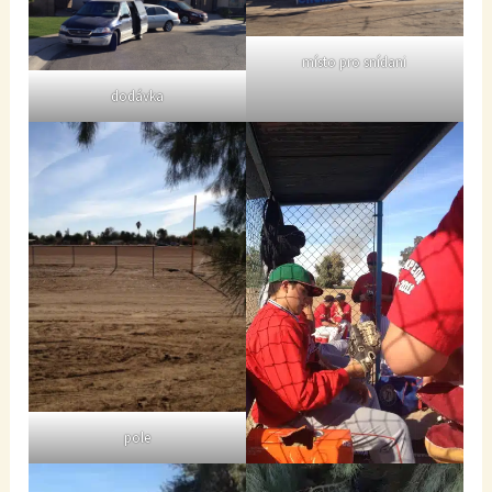
místo pro snídani
dodávka
pole