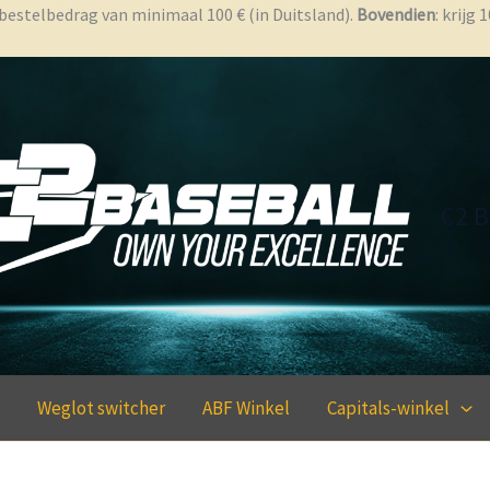
bestelbedrag van minimaal 100 € (in Duitsland).
Bovendien
: krijg
C2 B
Weglot switcher
ABF Winkel
Capitals-winkel