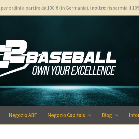
 per ordini a partire da 100 € (in Germania).
Inoltre
: risparmia il 1
C2 B
Negozio ABF
Negozio Capitals
Blog
Info