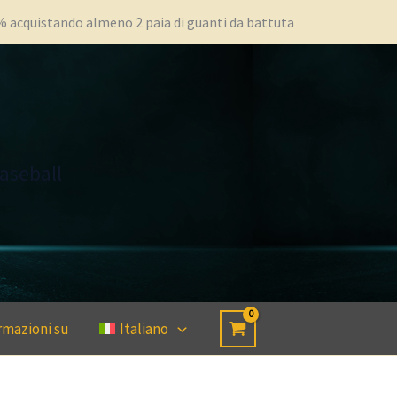
0% acquistando almeno 2 paia di guanti da battuta
aseball
rmazioni su
Italiano