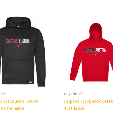
 ABF
Negozio ABF
con cappuccio Softball
Felpa con cappuccio Baseb
a Performance
Austria B&C