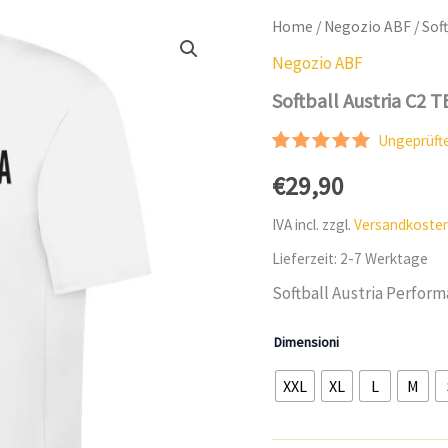
Home
/
Negozio ABF
/ Sof
Negozio ABF
Softball Austria C2 
Ungeprüft
Valutato
1
€
29,90
5.00
su 5
in base
alle
IVA incl.
zzgl.
Versandkoste
recensioni
dei clienti
Lieferzeit:
2-7 Werktage
Softball Austria Perform
Dimensioni
XXL
XL
L
M