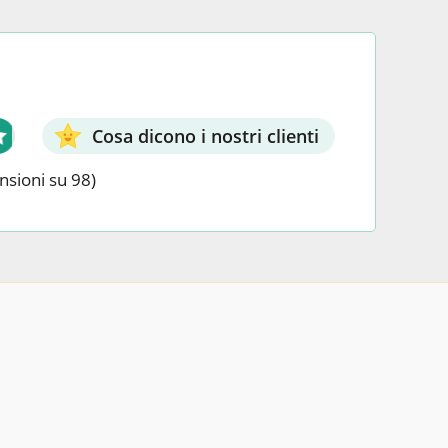
l
del
rodotto
prodotto
Cosa dicono i nostri clienti
nsioni su 98)