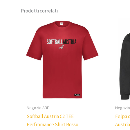
Prodotti correlati
Negozio ABF
Negozio
Softball Austria C2 TEE
Felpa 
Perfromance Shirt Rosso
Austri