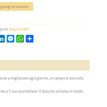
giungi al carrello
goria:
Negozio ABF
y
LinkedIn
Messenger
WhatsApp
Condividi
ione a migliorare ogni giorno, in campo e non solo.
ite o l’uso quotidiano. Il tessuto elimina in modo