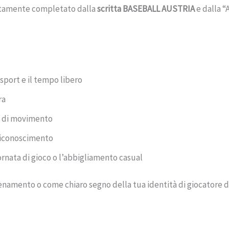
fettamente completato dalla
scritta BASEBALL AUSTRIA
e dalla “
sport e il tempo libero
ra
à di movimento
 riconoscimento
iornata di gioco o l’abbigliamento casual
lenamento o come chiaro segno della tua identità di giocatore