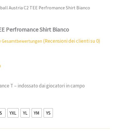
tball Austria C2 TEE Perfromance Shirt Bianco
TEE Perfromance Shirt Bianco
(Recensioni dei clienti su
0
)
e Gesamtbewertungen
n
ance T – indossato dai giocatori in campo
S
YXL
YL
YM
YS