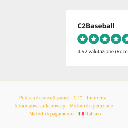
del
de
prodotto
p
C2Baseball
4.92 valutazione
(Rece
Politica di cancellazione
GTC
Impronta
Informativa sulla privacy
Metodi di spedizione
Metodi di pagamento
Italiano