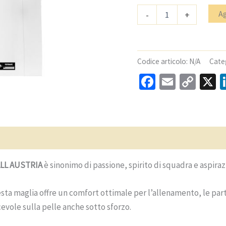
Quantità
Ag
-
+
Softball
Austria
C2
TEE
Perfromance
Codice articolo:
N/A
Cate
Shirt
Facebook
Email
Cop
X
Bianco
Link
)
Domande e risposte
ALL AUSTRIA
è sinonimo di passione, spirito di squadra e aspiraz
esta maglia offre un comfort ottimale per l’allenamento, le part
cevole sulla pelle anche sotto sforzo.