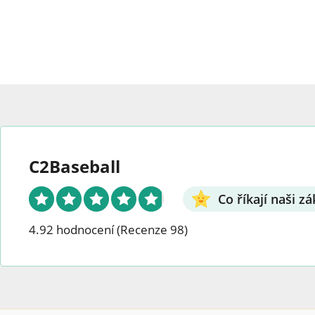
o
Li
n
ge
p
k
n
r
p
k
C2Baseball
Co říkají naši zá
4.92 hodnocení
(Recenze 98)