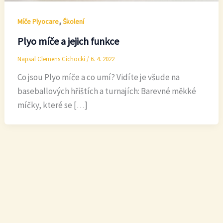
,
Míče Plyocare
Školení
Plyo míče a jejich funkce
Napsal
Clemens Cichocki
/
6. 4. 2022
Co jsou Plyo míče a co umí? Vidíte je všude na
baseballových hřištích a turnajích: Barevné měkké
míčky, které se […]